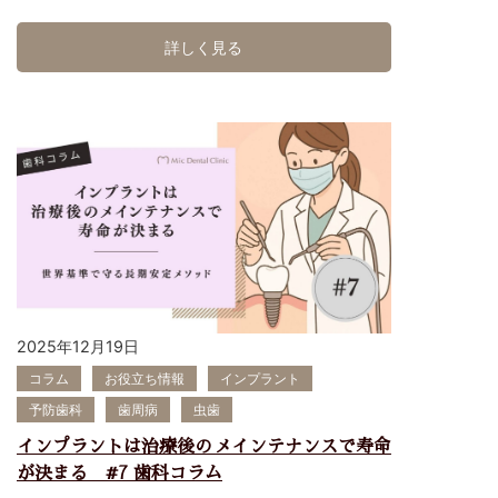
つ性質により、全身の健康に深く関わる病気です。Micデンタ
ルクリニック（沖縄県浦添市）では、歯周病を“感染症として
詳しく見る
全身管理”の視点で捉え、患者さまの将来の健康を守る治療と
予防を行っています。 ▶︎ 歯周病(歯槽膿漏)が「サイレントキ
ラー」と呼ばれる理由 歯周病 (歯槽膿漏)は、わかりやすく言
うと歯を支える骨を溶かしていく病気です。進行しても痛みが
出にくく、自覚症状のないまま進むため、気づいたときには重
症化していることも。 初期症状としては ・ブラッシング時の
歯茎からの出血 ・歯茎の腫れ ・朝起きたときのネバつき ・口
臭が気になる これらが見られたら、痛みがなくてもすでに歯
周病が始まっている可能性があります。 重症化すると ・歯が
ぐらぐら動く ・歯並びが変わった ・歯茎が痩せた ・噛むと痛
い ・朝起きたら枕に血がついている ・歯が抜けた なんてこと
もあります。 ▶︎ 歯周病と全身疾患の関係 ① 糖尿病との深
い関係 歯周病があると、血糖コントロールが悪化することが
2025年12月19日
多いと報告されています。逆に、糖尿病の人は感染への抵抗力
コラム
お役立ち情報
インプラント
が弱く、歯周病が進行しやすくなります。つまり「歯周病と糖
尿病は相互に悪影響を及ぼす関係」にあるのです。 Micデンタ
予防歯科
歯周病
虫歯
ルでは、糖尿病のある患者さまにも配慮し、血糖値・HbA1c
インプラントは治療後のメインテナンスで寿命
など医科連携を行った歯周治療を実施しています。 ② 心臓
病・動脈硬化への影響 歯周病菌は歯茎の血管から入り込む
が決まる #7 歯科コラム
と、血流に乗って全身に運ばれます。 血管の内壁に炎症を起