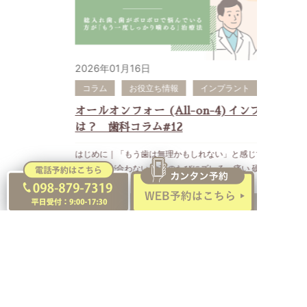
す。 歯周精密検査 歯周ポケット、出血、歯の揺れ、歯を支え
状態（糖尿病・喫煙・年齢など）を考慮 リスクと成功率を数
口腔の健康に有利。 ✔ メインテナンスで数十年以上長持ち
取り入れています。 ▶︎ まとめ インプラントは価格だけで選
ている組織の状態を確認します。 修復可能性の評価 虫歯を取
値と経験で説明 長期的に安全かどうか を総合的に判断してい
Micデンタルでは CT診断 マイクロスコープ ガイドサージェリ
ばないことが大切 インプラントの費用は歯科医院によって異
り除いた後に、被せ物を支えられる歯質が十分に残るかを確認
ます。 多くのケースでインプラントを予定している部分に骨
ー インプラント専門医が担当 ３年無料保証、10年延長保証を
なりますが、その背景には ・使用するインプラントシステム
します。 噛み合わせの評価 問題のある歯だけに強い力が集中
を造る必要があるのですが、 インプラントを予定している部
採用 ② ブリッジの特徴 ✔ 保険で治療できる 費用を抑えた
・診断設備 ・歯科医師の経験 ・メインテナンス体制 などの違
していないか、お口全体の噛み合わせを確認します。 Micデン
分に骨を造る必要がない場合は、メスを使わずにインプラント
い方に最適。 ✔ 連結構造で安定性あり しかし… ✕ 両隣の歯
いがあります。インプラントはいれて終わりではなく、その後
2026年01月16日
タルクリニックでは、歯科用CTとマイクロスコープを活用
を埋入する「フラップレスインプラント」という手術方法とな
を削る必要 土台となっている両隣の歯に負担がかかるため、
のメインテナンスが重要です。インプラント治療を検討する際
し、画像だけでなく、口腔内の状態や噛み合わせも合わせて診
り、費用だけでなく術後の痛みやダウンタイムなどの負担を減
コラム
お役立ち情報
インプラント
将来的に歯根が折れやすい。 ③ 入れ歯の特徴 ✔ 最も安価
は、費用だけでなく、自分に合っていて信頼して通院できるか
断します。 検査結果は、できる限り実際の画像をお見せしな
らすこともできます。 ▶︎ まとめ 骨が少なくてもインプラン
保険対応。 ✔ 早く作れる 1〜2ヶ月で完成。 ✕ 違和感・外れ
どうか「長期的な価値」も含めて判断することが大切です。
オールオンフォー (All-on-4)インプラントと
がら、分かりやすくご説明します。 ▶︎歯を残す治療とインプ
トは可能な場合がほとんどです。精密CT診断と骨や歯茎の再
やすさ 噛む力は天然歯の20％程度。異物感が強くしゃべりに
気になることがあれば、まずは歯科医院で相談してみることを
は？ 歯科コラム#12
ラント治療は、どちらが優れている？ 根管治療とインプラン
生治療が成功の鍵をにぎります。必要かどうかは専門的判断が
くい、食事の満足度は下がりやすい。 ▶︎ あなたはどの治療が
おすすめします。 関連記事：インプラントは治療後のメイ
トは、どちらか一方が常に優れている治療ではありません。
必要が必要となりますので、本当はインプラントをしたいけど
向いている？ インプラント向き 見た目にこだわりたい 残って
ンテナンスで寿命が決まる #7歯科コラム , インプラントのト
はじめに｜「もう歯は無理かもしれない」と感じている方へ
天然歯を保存できる状態であれば、まず保存を検討する価値が
諦めていた、という方もぜひご相談ください。 関連記事：歯
いる他の歯を守りたい 長期的に安心したい しっかり噛みたい
ラブルとは？#15歯科コラム この記事の監修：沖縄県浦添市
総入れ歯が合わない 食事のたびにズレる・痛い 硬いものを噛
あります。 一方、長期的な見通しが極めて不安定な歯を無理
科コラム#1 歯科治療も対象！医療費控除の申請法 ,【徹底比
ブリッジ向き 早く治療したい 保険診療でまとめたい 手術をし
Micデンタルクリニック 日本口腔インプラント学会認定歯科衛
めない 歯がボロボロで見た目が気になる 何本も歯を失ってい
に残すことで、感染が広がり、周囲の骨が失われ、将来のイン
較】歯科コラム#8インプラントvsブリッジvs入れ歯 歯を失
たくない 失った歯の隣の歯がすでに被せ物になっている 入れ
生士 宮城 沙織
る このようなお悩みを抱えながら「もう年齢的に仕方ない」
プラント治療が難しくなる場合もあります。 歯を残す治療の
ったらどれを選ぶ？ この記事の監修：沖縄県浦添市Micデン
歯向き 予算を抑えたい 手術をしたくない 体力的に外科治療が
詳しく見る
「インプラントは本数が多くて無理」と諦めている方は少なく
特徴 ・現在ある天然歯の感染や問題を治療する・通常の根管
タルクリニック 日本口腔インプラント学会専門医 歯科医師・
難しい ▶︎ まとめ Micデンタルクリニックでは、インプラン
ありません。 そのような方のために生まれたインプラントの
治療では外科手術を必要としない・歯の感覚や噛み心地を維持
宮城 英生
ト・ブリッジ・入れ歯といった治療法に問わず、お口の状態や
治療法がオールオンフォー（All-on-4） です。 ▶︎ オールオ
しやすい・再感染や歯根破折が起こる可能性がある・根管治療
ご希望に合わせて 「患者様にとって最適な治療法」をご選択
ンフォー(All-on-4)とは？ オールオンフォーとは、片顎あたり
後の被せ物や噛み合わせも重要 インプラント治療の特徴 ・失
いただけるようどの治療法にも対応しています。 Micデンタ
最少4本のインプラントで、すべての歯を支える治療法 です。
った歯の部分に人工歯根を入れて機能を回復する・周囲の健康
ルクリニックがインプラントで選ばれる理由 Micデンタルで
片顎4本（状態により6本）のインプラント本数で、片顎全体
な歯を削らずに治療できる・基本的にインプラントを埋め込む
は、インプラント専門医が治療を担当します。単に「インプラ
に歯が入る その日のうちに仮歯が入るケースがほとんど 総入
1
2
次へ
手術が必要・治療期間や費用の負担がある・インプラント周囲
ントを勧める」のではなく、“あなたの10年後20年後を最優先