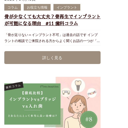
存在します。その中でも、シェアや長期データが豊富なメーカ
根管治療だけでは改善できません。 炎症の範囲、清掃のしや
コラム
お役立ち情報
インプラント
ーとして知られているのが ・ストローマン ・ノーベルバイオ
すさ、残っている骨の量、噛む力などを確認し、歯周病治療に
ケア ・ジンヴィ などです。これらは世界的に多くの歯科医師
よって安定させられるかを判断します。 ④ 歯根の穴・吸収・
骨が少なくても大丈夫？骨再生でインプラント
から選ばれていて、臨床データが豊富で長期安定性・安全性に
感染の範囲が大きい 以前の治療による穿孔、歯根吸収、根の
が可能になる理由 #11 歯科コラム
おいても信頼が高い一方、高価格帯路線といえるでしょう。
先から広がった大きな病変などでも、状態によってはMTAセ
低価格インプラントも数多く存在します。 ただし、低価格・
メントや外科的歯内療法で対応できる場合があります。 しか
「骨が足りない＝インプラント不可」は過去の話です インプ
シェアの少ないインプラントはトラブルがあった場合に対応で
し、問題がある位置や範囲、周囲組織への影響によっては、保
ラントの相談でご来院される方からよく聞くお話の一つが「骨
きる医院が少ないのも現実です。 長期安定を考える場合、実
存が難しいこともあります。 これらの状態があるからといっ
が足りないのでインプラントはできないと説明された」です。
績のあるシステムを使用しているかは重要なポイントです。
て、必ず抜歯になるわけではありません。 反対に、痛みがな
実際、数十年前までは骨量が不足している＝インプラント不
② 診断設備（CTなど） 安全なインプラント治療にはCTに
詳しく見る
くても歯根破折や感染が進行している場合があります。 最終
適応と判断されるケースが多くありました。 しかし現在で
よる三次元的な精密診断が欠かせません。 骨量や神経の位置
的な判断には、口腔内診査と画像診断が必要です。 ▶︎抜歯の
は、歯科医療の進歩により 骨を再生・補う治療法 が確立さ
を正確に確認することで、手術リスクを大きく減らすことがで
前に検討できる「歯を残す治療」 ① 精密根管治療 過去に根
れ、多くの方がインプラント治療を受けられるようになってい
きます。 しかし ・CT設備 ・デジタル診断機器 には高い設備
管治療を受けた歯でも、未処置の根管、複雑な歯根の形、被せ
ます。 Micデンタルクリニックでは「本当にインプラントがで
投資が必要です。この差が費用に反映されることもあります。
物の隙間などが原因となり、感染が再発することがあります。
きないのか」「できるとしたらどこまで安全か」を、歯科用
③ 手術技術と経験 インプラントは外科手術を伴う治療で
再根管治療では、古い根管充填材などを除去し、根管内を再び
CTを用いた精密診断で見極めています。 ▶︎ なぜ骨が少なく
す。 そのため ・歯科医師の経験 ・手術症例数 ・学会参加 ・
洗浄・消毒して封鎖することで、症状や根の先にある病変の改
なるのか？｜原因を理解することが第一歩 骨が不足する背景
継続的な研修 などが重要になります。歯科医師が最新の知識
善を目指します。 ② 歯根端切除術 被せ物や土台を外すこと
には、必ず理由があります。 抜歯後に長期間放置していた 歯
を学び続けているかどうかも長期的な成功率に関わります。
が難しい場合や、通常の再根管治療で改善しない場合に検討す
周病によって骨が溶けていた 根の病気を繰り返して骨が溶け
④ メインテナンス体制 インプラントは入れたら終わりではあ
る方法です。 歯ぐき側から歯根の先へアプローチし、感染し
ていた 入れ歯やブリッジで骨に力がかかっていなかった 上あ
りません。 長く使うためには ・定期メインテナンス ・専門的
た組織と根尖部を取り除いて、根の先を封鎖します。 すべて
ごの奥歯で解剖学的に骨が薄い ↑ 右側は骨がないのでインプ
クリーニング が必要です。メインテナンスを担当する歯科衛
の歯に行えるわけではなく、歯の位置、根の長さ、破折の有
ラントはできないと言われご相談にいらした方のレントゲン画
生士のインプラントに関する知識や経験、メインテナンスプロ