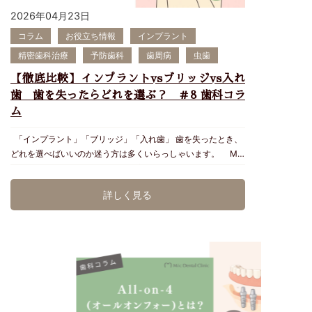
無、周囲の神経や上顎洞との関係などを確認して適応を判断し
像。数年前に歯周病で歯を喪失したとのこと。 歯やインプ
グラムが整っている医院では治療の質が維持されやすくなりま
2026年04月23日
ます。 ③ MTAセメントなどを用いた修復 歯根にできた穴や
ラントがある左側は骨の厚みがあり、歯を失った右側は骨が痩
す。 「安いインプラント」の落とし穴 もちろん費用が安いこ
根尖部の封鎖などに、生体親和性と封鎖性に配慮したMTAセ
コラム
お役立ち情報
インプラント
せている。下顎の大きな神経管までの距離は約5mm。 ↑歯の
と自体が、必ずしも問題というわけではありません。 しか
メントを使用することがあります。 ただし、使用する材料だ
根の病気が原因（根尖性歯周炎）で、歯を喪失。抜歯4ヶ月後
精密歯科治療
予防歯科
歯周病
虫歯
し、インプラント治療では価格だけで医院を選んでしまうと後
けで結果が決まるわけではありません。 感染の範囲、処置部
のレントゲン画像。骨はほとんど回復していない。 このよう
悔につながるケースもあります。 例えば ・診断が十分でない
位への到達性、防湿、残っている歯質などの条件が重要です。
【徹底比較】インプラントvsブリッジvs入れ
に、歯が存在することで顎の骨(歯槽骨)が保たれています。歯
・噛み合わせ設計が不十分 ・メインテナンス体制が不十分 ・
④ 被せ物・歯周病・噛み合わせまで含めた治療 根管治療が良
を失うと、その部分の骨は 自然に痩せていく のです。 ▶︎ 骨
歯 歯を失ったらどれを選ぶ？ ＃8 歯科コラ
シェアの少ないメーカー品の場合、なにかあったとき対応でき
好に行われても、被せ物の適合が不十分だったり、歯ぎしり・
が少なくても可能になる再生治療とは？ Micデンタルでは、状
ム
る歯科医院が少ないなどです。 こうした要因はインプラント
食いしばりによる強い力がかかったりすると、再感染や歯根破
態に応じて以下の再生治療を使い分けます。 GBR（骨再生誘
周囲炎などのトラブルにつながり長持ちしない可能性もでてき
折につながる可能性があります。 歯を長く残すためには、根
導法） 人工骨や自家骨を用い、骨が不足している部分を 再
「インプラント」「ブリッジ」「入れ歯」 歯を失ったとき、
ます。 ▶︎ インプラントは「何年使えるか」が本当の価値 イ
の治療だけでなく、 ・歯周組織の状態・最終的な被せ物の精
生 させる手術です。 部分的範囲〜広範囲まで対応できます。
どれを選べばいいのか迷う方は多くいらっしゃいます。 Mic
ンプラント治療の価値は初期費用だけではなく「どれだけ長く
度・噛み合わせ・歯ぎしりや食いしばり・治療後のメインテナ
世界中で行われている標準的骨造成治療 骨の「幅・厚み」を
デンタルクリニック（沖縄県浦添市）では、見た目・噛む力・
使えるか」で決まります。 研究では10年生存率 約93〜96％
ンス まで含め、一つの治療計画として考える必要がありま
回復できる インプラントの長期安定に直結する ソケットリフ
健康寿命・長持ち のすべてを考慮し、患者さま一人ひとりに
と報告されています。20年、30年データも多く存在します。
詳しく見る
す。 ▶︎歯科用CTとマイクロスコープで何を確認するのか 精
ト 上あごの奥歯で、上顎洞(鼻腔)を挙上し骨の厚みを確保する
最適な治療をご提案しています。 このコラムでは 3つの治療
適切な治療と管理が行われれば、長期的に安定して使える可能
密機器があるだけで、すべての歯を残せるわけではありませ
手術。限局的におこなうため同時にインプラント埋入が可能な
法の違いを、わかりやすく・公平に・正確に 解説します。 ▶︎
性の高い治療です。 Micデンタルクリニックのインプラント
ん。 歯科用CTやマイクロスコープは、歯を保存できる可能性
ケースがほとんどです。 サイナスリフト 上顎の奥歯で、広範
3つの治療法の比較 → 総合的に最も“長期的な利点が多い”の
治療 Micデンタルクリニックでは ・インプラント専門医によ
と、その限界をより詳しく調べるための手段です。 歯科用CT
囲に上顎洞を挙上し骨の厚みを確保する手術。より高度なテク
が インプラント です。 ① インプラントの特徴（Micデン
るCT精密診断 ・世界シェア実績No1のメーカーストローマン
歯根の本数や形、根の先にある病変、周囲の骨、通常のレント
ニックと経験が必要となります。 Micデンタルが「骨造成」
タル仕様） ✔ 天然歯のような噛み心地 骨に固定されるた
インプラント ・認定歯科衛生士によるメインテナンス ・チー
ゲンでは把握しにくい歯根吸収や穿孔などを三次元的に確認し
を慎重に行う理由 骨再生治療は「できるかどうか」だけでな
め、ほぼ100%の噛む力を回復。 ✔ 見た目が自然 ジルコニア
ムで日本口腔インプラント学会に参加し、最新知識のアップデ
ます。 マイクロスコープ 肉眼では確認しにくい根管の入口、
く、やる必要があるかどうか の判断も非常に重要です。 Mic
セラミックと組み合わせることで、天然歯と見分けがつかな
ート など、長期安定を重視したインプラント治療を行ってい
破折線、古い根管充填材、穿孔部などを拡大視野で確認しま
デンタルでは CTで骨の質・量などを評価、将来性も考慮 全身
い。 ✔ 周囲の歯を削らない 健康な歯を守れるため、長期的な
ます。また様々な学会参加を通じて、常に新しい知見を診療に