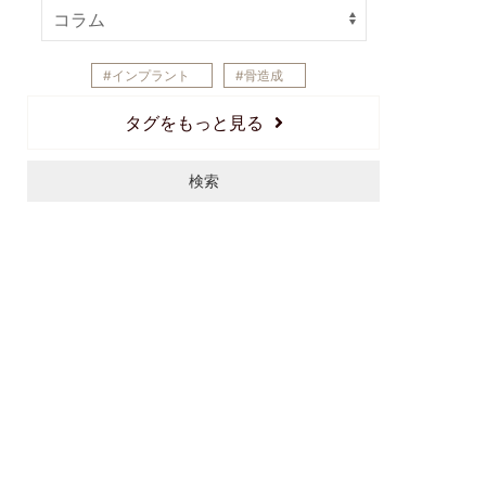
インプラント
骨造成
精密根管治療
ジルコニア・セラミック
タグをもっと見る
マウスピース矯正
ワイヤー矯正
検索
小児矯正
ホワイトニング
口腔外科
虫歯治療
歯周病治療
予防歯科
妊婦歯科
精密歯科治療
MTAセメント
ダイレクトボンディング
入れ歯
親知らず
歯周病
歯ブラシ
虫歯
沖縄 歯医者
浦添 歯医者
那覇 歯医者
Micデンタルクリニック
噛み合わせ
歯並び
審美
2025年11月17日