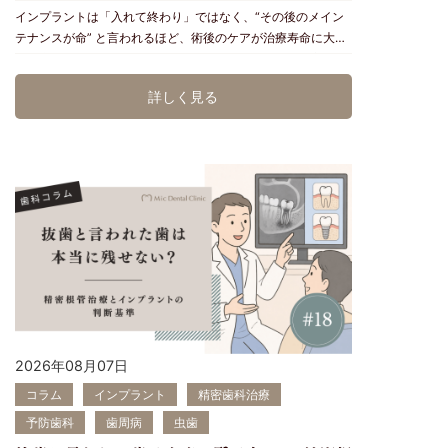
インプラントは「入れて終わり」ではなく、“その後のメイン
こし、動脈硬化を進行させることがあります。その結果、心筋
テナンスが命” と言われるほど、術後のケアが治療寿命に大き
梗塞や脳梗塞のリスクを高める可能性があると指摘されていま
く影響します。 Micデンタルクリニック(沖縄県浦添市)で
す。 Micデンタルでは、血圧や服薬状況を確認し、循環器疾患
は、世界基準の設備と専門技術を活かし、20年、30年先まで
の既往歴がある方にも配慮した治療計画を立てています。
詳しく見る
安心して使えるインプラント管理を行っています。 ▶︎ なぜメ
③ 妊娠・出産への影響 妊娠中の歯周病は、歯周病菌の持つ毒
インテナンスが必要？ ① インプラントは虫歯にならないが
素が子宮に運ばれることで早産や低体重児出産のリスクを高め
“歯周病（インプラント周囲炎）” にはなる 歯がない部分に人
る可能性があります。Micデンタルでは妊婦歯科健診にも対応
工歯根を埋め込むインプラント。チタン製で虫歯にはなりませ
し、母子ともに安心して過ごせるよう、妊娠中でも安全に行え
んが、周囲の歯ぐきが歯周病菌に感染するとインプラント周囲
る歯周ケア・指導を行っています。 上記以外にも、歯周病は
炎（治しにくい歯周病）を起こします。 これは早期であれば
様々な全身疾患との関連が認められています。 ▶︎ Micデン
治療可能ですが、進行するとインプラントが “抜け落ちる” こ
タルクリニックの歯周病予防・治療メニュー Micデンタルで
ともあります。 ② 生活習慣・噛み合わせの変化で負担がか
は、「治す」だけでなく「再発させない」「重症化させない」
かる ・食いしばり・歯ぎしり・噛み合わせのズレ…これらの
ことを目的とした歯周病治療を提供しています。 主な内容：
負担は 天然の歯と同様にインプラントにも影響します。 イン
精密歯周ポケット検査（プロービング）(保険) プラーク・歯石
プラントは天然の歯根の周りにある歯根膜という細胞がないた
除去（スケーリング・デブライドメント） (保険) フラップ手
め、、歯ぎしり食いしばり噛み合わせのズレの衝撃を受けると
術(保険) SPT：歯周病安定期治療(保険) 歯周組織再生療法(自
天然の歯よりも早期にトラブルが起きやすくなります。 ③
費) 顕微鏡（マイクロスコープ）を用いた非外科的感染源除去
2026年08月07日
手術直後より「数年後の変化」に注意 インプラントは、治療
（自費） 歯周病はその歯周病菌の持つ特性から再発しやす
コラム
インプラント
精密歯科治療
直後からのメインテナンスでの継続管理が必要です。 一年一
い病気でもあります。 特にSPTと呼ばれる継続的な歯周病安
年、加齢とともに老化も起こっているからです。 数年経って
定期治療は、「治療後の再発防止」「重症化予防」のために欠
予防歯科
歯周病
虫歯
からメインテナンスを始めても時すでに遅しという状況になっ
かせません。 全身の健康を守るためにできること 定期的な