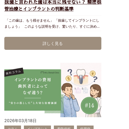
抜歯と言われた歯は本当に残せない？ 精密根
てしまうこともあります。 ▶︎ Micデンタルの“世界基準”イ
歯周検査（3〜4ヶ月ごと） 喫煙・食生活の見直し 糖尿病など
ンプラントメインテナンス ① インプラント周囲の精密検査
管治療とインプラントの判断基準
内科的疾患のコントロール 定期メンテナンスの継続 Micデン
天然歯と同様に精密歯周検査を行い、出血や排膿の有無、ぐら
タルでは、「お口から健康寿命を延ばす」ことを理念に診療し
「この歯は、もう残せません」 「抜歯してインプラントにし
つきなどがないかを、確認します。数回以上おなじ部位の炎症
ています。 ▶︎ まとめ 歯周病は、単なる「口の中の病気」で
ましょう」 このような説明を受け、驚いたり、すぐに決めて
が認められる場合は必要な処置をご案内します。→ 早期発
はありません。痛くないから大丈夫、ではなく放置すると糖尿
よいのか迷ったりする方は少なくありません。 抜歯が必要と
見・早期治療が可能。インプラントを支える骨に影響させない
病・心疾患・妊娠など全身の健康に悪影響を与える可能性があ
診断された歯でも、状態によっては、再根管治療や歯根端切除
ことが大切です。 ② プロ専用器具でのインプラント清掃 表
ります。 Micデンタルでは、歯周病を「生活習慣病の一部」と
詳しく見る
術などによって残せる可能性があります。 一方、歯根破折や
面を傷つけずにかつナノレベルでの清掃ができる微細パウダー
して捉え、再発を防ぐチーム医療体制であなたの健康をサポー
重度の歯周病など、無理に残すことで周囲の骨や隣の歯へ悪影
を使用します。通常の歯石取りと異なる専門技術が必要です。
トしています。 関連記事：歯科コラム#5定期検診はなぜ必
響を及ぼす場合もあります。 大切なのは、抜歯か保存かを先
③ 噛み合わせ診断 歯ぎしりや食いしばりは環境因子によるこ
要？放置した時のリスクと通院感覚, 歯科コラム#7インプラン
に決めるのではなく、歯・歯根・骨・歯ぐき・噛み合わせを精
ともあるため、装着時にはなかったとしても 噛み合わせによ
トは治療後のメインテナンスで寿命が決まる この記事の監
密に調べ、長期的な見通しを比較することです。 ▶︎「抜歯と
る負担が集中していないか定期的にチェックします。 ④ 骨レ
修：沖縄県浦添市Micデンタルクリニック 日本口腔インプラン
言われた＝必ず抜かなければならない」とは限りません 歯の
ベルのレントゲン管理（年1回） インプラント周囲の骨吸収を
ト学会認定歯科衛生士 臨床歯科麻酔認定歯科衛生士 日本歯科
状態によっては、次のような治療によって天然歯を残せる可能
年単位で比較し、データに基づいた長期管理を行います。 メ
審美学会認定ホワイトニングコーディネーター 宮城沙織
性があります。 ・根の中を顕微鏡視野下で再び清掃・消毒し
インテナンスの頻度は？ Micデンタルでは以下を推奨していま
MTAセメントで充填する精密根管治療・根の先から感染源を
す： 術後〜1年：1〜3ヶ月ごと ・引き締まりのチェック・ブ
外科的に除去しMTAセメントで逆根管充填する歯根端切除
ラッシングの確認・必要な場合、噛み合わせ微調整 1年以降：
術・被せ物や歯周組織まで含めた精密治療 反対に、保存治療
3〜4ヶ月ごと ・炎症の早期発見・インプラント周囲の深さ測
を繰り返しても長期的な安定が見込みにくく、抜歯後にインプ
定・プロフェッショナルクリーニング（PMTC） ▶︎ ご自宅で
ラントなどで機能を回復した方が、周囲の歯や骨を守りやすい
できるセルフケア ① インプラント部位は「細かいブラシ」で
2026年03月18日
ケースもあります。 そのためMicデンタルクリニックでは、
歯ブラシ＋場合によってはソフトなタフトブラシでお手入れし
コラム
インプラント
予防歯科
歯周病