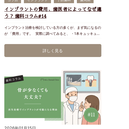
「天然歯だから何が何でも残す」「インプラントの方が優れて
ます。 ② デンタルフロスまたは歯間ブラシ インプラント用
いる」 と一律には考えません。 まずは歯を残せる可能性を十
の歯間ブラシで根元の部分の歯と歯の間をお手入れしましょ
インプラントの費用、歯医者によってなぜ違
分に検討し、その歯を保存した場合と抜歯した場合について、
う。 インプラントは虫歯になりませんが、隣の歯が天然の歯
う？ 歯科コラム#14
治療期間・費用・再治療の可能性・将来の管理まで比較してご
の場合はフロスを使用します。 ③ ナイトガードの使用 食い
説明します。 ▶︎歯を残すことが難しいと判断されやすい状態
しばりや歯ぎしりはインプラントも天然の歯も壊します。マウ
インプラント治療を検討している方の多くが、まず気になるの
抜歯の判断は、痛みの強さだけで決まるものではありません。
スピース使用で負担を軽減することをおすすめします。 Mic
が 「費用」です。 実際に調べてみると、 ・1本キュッキュッ
主に次のような状態を総合的に評価します。 ① 歯根が縦方向
デンタルのメインテナンスに通うメリット ✔ 世界基準の精密
パ(9,98万)の医院 ・1本20万円程度の医院 ・1本40万円以上の
に割れている 歯の根が縦に割れる「垂直性歯根破折」では、
機器（マイクロスコープ・歯科CT） ✔ インプラント担当医
医院 など、歯科医院によって費用が大きく異なることに疑問
割れ目から細菌が入り続けるため、感染を完全に封じることが
＆衛生士による管理 ✔ 長期保証制度 ✔ 口腔機能（噛む力・
詳しく見る
を持つ方も多いでしょう。 「なぜこんなに違うの？」「安い
難しくなります。 部分的に根を残せる歯もありますが、破折
舌圧など）の総合管理 Micデンタルは、あなたのインプラント
ところでも大丈夫？」 と思うのは当然です。この記事では、
の位置や範囲によっては抜歯が必要です。 歯根破折は通常の
を 20年先も30年先も保つ医院 を目指しています。 ▶︎ まとめ
インプラント費用が歯科医院によって異なる理由と、価格だけ
レントゲンだけでは分かりにくいため、歯周ポケットの形、歯
インプラントは「入れて終わり」ではなく、“メインテナンス
で判断してしまうリスクについて解説します。 ▶︎ インプラン
科用CT、マイクロスコープによる拡大視野などを組み合わせ
に通える医院を選ぶこと” が成功の鍵です。 Micデンタルクリ
ト治療の平均費用 インプラント治療は基本的に自由診療で
て診断します。 ② 虫歯が歯ぐきの深い位置や歯根まで広がっ
ニックでは、世界基準の設備・専門技術・丁寧な長期フォロー
す。日本国内では1本あたり約30〜55万円程度が一般的な目安
ている 虫歯を取り除いた後に、被せ物を安定して支えられる
であなたのインプラントを守ります。 関連記事：歯科コラ
とされています。 この費用には通常、 ・診断費 ・インプラン
歯質が十分に残らないことがあります。 根管治療ができたと
ム#5 歯の定期検診はなぜ必要？放置した時のリスクと通院間
ト本体、材料費、人件費 ・手術費 ・上部構造（人工歯） な
しても、最終的な被せ物を適切に装着できなければ、歯が割れ
隔, 歯科コラム#10 インプラントが長持ちする人・しない人 こ
どが含まれます。ただし医院によっては、これらが別料金にな
たり、歯との境目から再感染したりする可能性が高くなりま
の記事の監修：沖縄県浦添市Micデンタルクリニック 日本口腔
っている場合もあります。 ▶︎ なぜインプラントの費用は歯科
す。 そのため、根の治療ができるかだけでなく、「治療後に
インプラント学会認定歯科衛生士 宮城沙織
医院によって違うのか？ インプラントの費用差には、いくつ
その歯を修復できるか」という視点が重要です。 ③ 重度の歯
かの理由があります。 ① 使用するインプラントメーカー 世
周病で、歯を支える骨が大きく失われている 歯を支える骨が
界には多くのインプラントメーカーがありその数は100社以上
広範囲に失われ、強い揺れや深い歯周ポケットがある場合は、
2026年01月15日