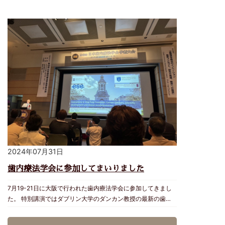
ンターはこれからのマウスピース矯正では必須の設備です。
MicデンタルクリニックではNemoソフト、3Dプリンターを2
台設置し、最新シェイプメモリーアライナーでの矯正も行なっ
ています。 Micデンタルクリニックでは、これからもより良い
歯科医療を提供出来るよう知識と技術の研鑽に努めていきま
す。 参考動画：https://www.youtube.com/watch?
v=40QSyg5Hvik 院長 宮城
2024年07月31日
歯内療法学会に参加してまいりました
7月19-21日に大阪で行われた歯内療法学会に参加してきまし
た。 特別講演ではダブリン大学のダンカン教授の最新の歯髄
保存療法の講義でした。 近年、MTAセメントやバイオセラミ
ックス等の生体親和性に優れる材料により歯髄保存の成功率が