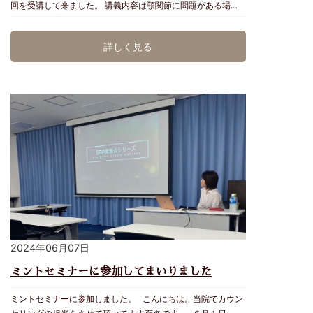
回を受講して来ました。 講義内容は顎関節に問題がある場合
はCOPA(スプリント)を使用し、正しい顎位に誘導した後に矯
正治療計画を立てます。 正しい顎位でない状態で矯正を行う
詳しく見る
と必要ない移動や顎関節に痛みが出てしまう事があります。
歯並びだけではなく、CT撮影を行い、顎関節と下顎頭が正し
い位置にある事を確認する事が非常に重要です。 Micデンタル
クリニックではNemoソフトでSTLとCTデータをマッチング
させ、顎位がずれている場合は正しい位置に誘導して3Dプリ
ンターでCOPA(スプリント)を作製し対応しています。 3Dプ
リンターはこれからのデジタル歯科ではなくてはならない機器
と考えています。 Micデンタルクリニックでは、これからも知
識と技術の研鑽に努めていきます。 院長 宮城
2024年06月07日
ミントセミナーに参加してまいりました
ミントセミナーに参加しました。 こんにちは。当院でカウン