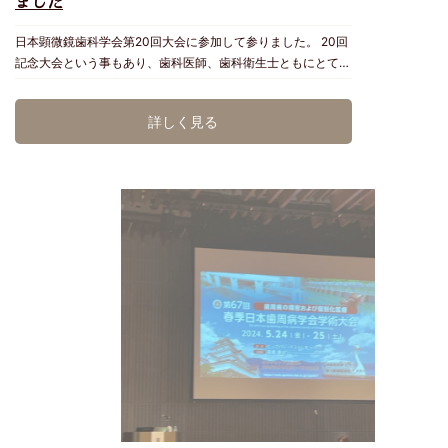
ました
うに日々の診療で活かせていけたらなと思います。 今後もカ
ウンセリングにて、患者様が不安に感じていること、悩み、そ
日本顕微鏡歯科学会第20回大会に参加して参りました。 20回
して改善に向けてQOLの向上のために微力ながらサポートで
記念大会という事もあり、歯科医師、歯科衛生士ともにとても
きるように、知識の研鑽に努めて参ります。 何か気になるこ
豪華な演者の先生方の講演が満載でした。 マイクロスコープ
とがあれば、治療のご予約と同様、カウンセリングのみでのご
下で行う精密で精度の高い歯肉移植や歯周再生治療の症例をみ
予約も承っていますので、お気軽にお声掛けくださいね。 百
詳しく見る
ると、普通であれば妥協的メインテナンスや抜歯が選択されそ
名
うな歯が、マイクロスコープ下で行う精密治療をおこなえば治
癒させることも可能なのだなと改めて目の当たりにしました。
あくまでもマイクロスコープは道具であってマイクロスコープ
が歯を治してくれる訳ではありません。術者がマイクロスコー
プを正しく使用し治療する技術を高める必要があります。 今
後ともMicデンタルクリニックでは、より良い治療を提供でき
るよう技術と知識の研鑽に努めて参ります。 DHｷﾕﾅ