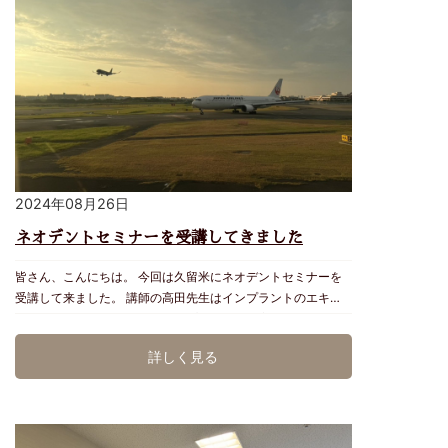
に繋がります。 歯科医院でのマイクロスコープの普及率は全
国で10%程度です。 当院では、開業当初より自費の根管治療
や被せ物の治療、自費の歯周病治療や再生療法手術等にマイク
ロスコープを多く活用しています。 マイクロスコープをうま
く使いこなせるよう、今回学んだ事を再度練習し、より精度の
高い治療を目指していけるよう精進していきたいとおもいま
す。
2024年08月26日
ネオデントセミナーを受講してきました
皆さん、こんにちは。 今回は久留米にネオデントセミナーを
受講して来ました。 講師の高田先生はインプラントのエキス
パートです。 一万本以上のインプラント埋入実績があり、桁
違いの経験値をお持ちです。 そのような先生の講義を受ける
詳しく見る
機会は大変貴重です。 オールオン4or6のケースを多数拝見さ
せて頂きました。 オールオン4とは、片顎4本という少ないイ
ンプラントの埋入本数で右の奥歯から左の奥歯までの全体に固
定式の人工歯を被せることで 咬合を再建できる治療法のこと
です。 少ない本数での埋入となるため、費用面を抑えて全体