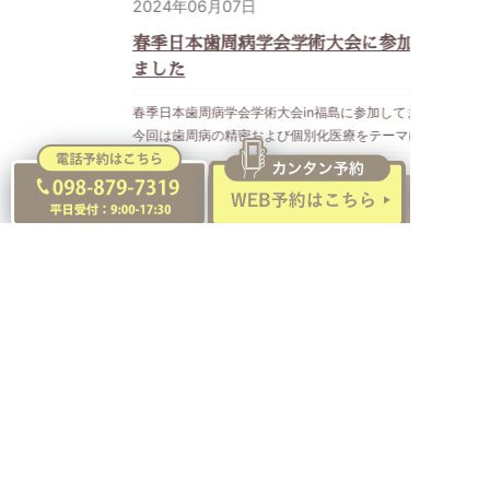
2024年06月07日
春季日本歯周病学会学術大会に参加してまいり
ました
春季日本歯周病学会学術大会in福島に参加してまいりました。
今回は歯周病の精密および個別化医療をテーマにたくさんの口
演やポスター発表があり、 大変勉強になりました。 当院では
医療面接から始まり初回の資料取り・検査、そこから得られる
詳しく見る
情報をもとにリスク分析し 治療計画の立案、患者様への提
案、治療方針の決定、治療、メインテナンスといった 流れを
とることが多いです。お口の中の状態や、生活背景、どのよう
な治療法を選択し、治療をすすめて いきたいかなどは患者さ
んひとりひとり違います。診査診断力、計画立案力、患者さん
の治療や口腔衛生対しての モチベーションの維持向上、精密
な治療を行い上手くいくかが、個別化医療を成功させお口の健
前へ
1
2
3
4
次へ
康を守る上で 歯科医療人の腕が試されるところなのかなとひ
しひしと感じました。 そのためには常に知識や技術のアップ
デートし日進月歩な医療の分野において置いてけぼりにならな
いが必要があります。 歯周病学会は歯科衛生士という女性が
大半を占める職種の所属が多いからか事前に申し込みすれば、
託児の利用も 可能とのことで、働くママさんの研鑽をサポー