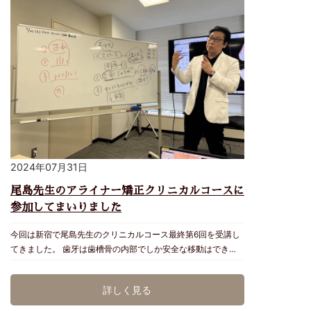
を治療することが可能です。 Micデンタルクリニックでも症例
によってはオールオンを取り入れていきます。 これからも知
識と技術の研鑽に努めてまいります。 院長 宮城
2024年07月31日
尾島先生のアライナー矯正クリニカルコースに
参加してまいりました
今回は新宿で尾島先生のクリニカルコース最終第6回を受講し
てきました。 歯牙は歯槽骨の内部でしか安全な移動はできま
せん。歯を動かすには限界があり、希望通りの位置まで自由に
移動できる訳ではないのです。 顔貌写真、CTデータ、口腔内
詳しく見る
スキャンデータをインテグレートし、診断する事は大変重要で
す。 更にインオフィスでプランニング出来るソフトと3Dプリ