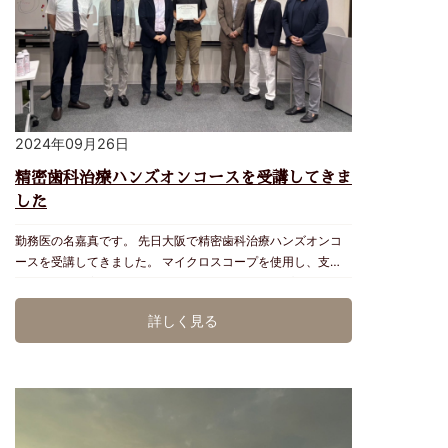
2024年09月26日
精密歯科治療ハンズオンコースを受講してきま
した
勤務医の名嘉真です。 先日大阪で精密歯科治療ハンズオンコ
ースを受講してきました。 マイクロスコープを使用し、支台
歯形成や縫合実習を行いました。 マイクロスコープとは手術
用顕微鏡のことで、 歯科治療の精度を上げるために活用され
詳しく見る
ている機械です。 患部を20倍程度に拡大して治療を行い、 肉
眼や一般的な拡大鏡では見えないほど細かなところまで拡大し
て処置するため、通常よりも精密な治療を行うことができま
す。 治療の精度を上げることで、被せ物と歯の境目を少なく
して2次元的な虫歯が起こりにくいようにしたり病気の再発を
防いだりするなど、治療後の歯を良好な状態でキープすること