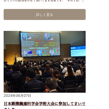
セリングの担当をさせて頂いてます百名です。 ６月１日、２
日に歯科衛生士の山本さんと宮城さんと一緒にミントセミナー
を受講してまいりました。 ・カリエス予防について ・接遇と
詳しく見る
モチベーションアップ ・レントゲンの読み方 ・プロービング
実習 盛りだくさんな内容です。 私はカウンセリング担当の
ため、プロービング実習以外の受講でしたが、他の３つの内容
は、カウンセリングでも実践できそうなもので、改めて学ぶこ
ともあり、とても勉強になりました。 "歯医者は虫歯があれ
ば治療をし、繰り返さないために予防をする"ということが重
要だと思いがちですが、そもそも"なぜ虫歯になってしまった
のか"、"なぜ歯を抜くことになってしまったのか"を患者様の
口腔内を精査し、原因を見つけて、改善を促していかなけれ
ば、治療後に定期的なメインテナンスを受けていても繰り返す
可能性があるということです。 私達歯科医院が予防するので
はなく、患者様自身がホームケアで予防し、そのサポートを私
達がすることが大事だと改めて気付かされました。 そのため
には、患者様1人1人の生活スタイルや口腔内環境に沿ったホー
ムケア方法、レントゲンで過去を知り、未来を予測し予防に繋
げて行くということをこのセミナーを通して学ばせて頂きまし
2024年06月07日
た。 私達スタッフがより深い知識を身につけ、患者様の声に
耳を傾け、生活環境を知る。その中で、できることできないこ
日本顕微鏡歯科学会学術大会に参加してまいり
とを相談し合いながら、良い状態の口腔内環境を維持できるよ