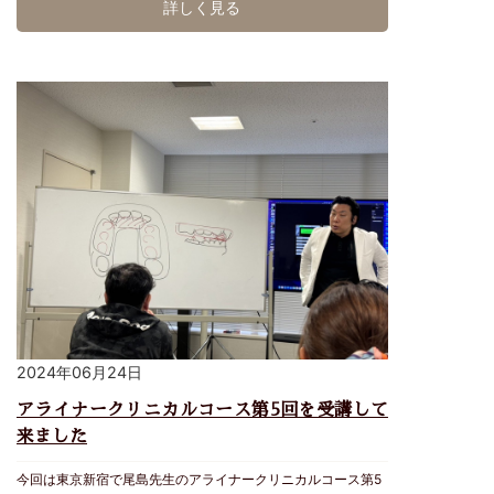
詳しく見る
上がっています。 個々の歯牙の状態により成功率は違い、全
てのう蝕で歯髄を保存出来るわけではありません。 歯が長持
ちするための条件として歯髄(歯の神経)があることは非常に重
要です。虫歯が深いと疼痛が出て歯髄を取らなければなりませ
ん。適応症例において一部でも歯髄保存療法を行う事は重要な
選択肢だと考えます。 Micデンタルクリニックでは、これから
もより良い治療を提供出来るよう知識と技術の研鑽に努めてい
きます。 院長 宮城
2024年06月24日
アライナークリニカルコース第5回を受講して
来ました
今回は東京新宿で尾島先生のアライナークリニカルコース第5