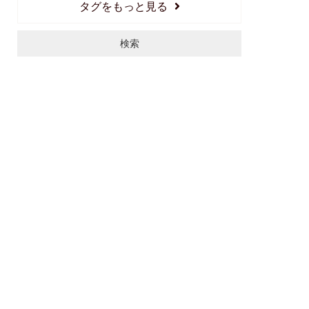
タグをもっと見る
矯正
予防
ホワイトニング
検索
インプラント
セラミック
予防
歯科衛生士
歯磨き
審美
マイクロスコープ
根管治療
名嘉眞武輝の豆知識ブログ
睡眠
沖縄インプラント
浦添インプラント
那覇インプラント
歯医者
浦添 歯医者
歯並び
口臭
出っ歯
受け口
八重歯
口呼吸
小学校
2024年12月11日
マイクロスコープのセミナーを受講してまいり