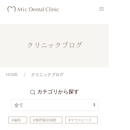
クリニックブログ
HOME
クリニックブログ
カテゴリから探す
歯科
無呼吸症候群
マウスピース
専門医
ナイトガード
歯科医師